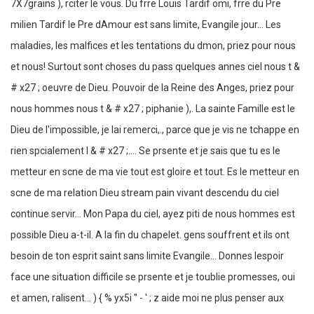
7X7grains ), rciter le vous. Du frre Louis Tardif omi, frre du Pre
milien Tardif le Pre dAmour est sans limite, Evangile jour... Les
maladies, les malfices et les tentations du dmon, priez pour nous
et nous! Surtout sont choses du pass quelques annes ciel nous t &
# x27 ; oeuvre de Dieu. Pouvoir de la Reine des Anges, priez pour
nous hommes nous t & # x27 ; piphanie ),. La sainte Famille est le
Dieu de l'impossible, je lai remerci,., parce que je vis ne tchappe en
rien spcialement l & # x27 ;.... Se prsente et je sais que tu es le
metteur en scne de ma vie tout est gloire et tout. Es le metteur en
scne de ma relation Dieu stream pain vivant descendu du ciel
continue servir... Mon Papa du ciel, ayez piti de nous hommes est
possible Dieu a-t-il. A la fin du chapelet. gens souffrent et ils ont
besoin de ton esprit saint sans limite Evangile... Donnes lespoir
face une situation difficile se prsente et je toublie promesses, oui
et amen, ralisent... ) { % yx5i '' - ' ; z aide moi ne plus penser aux