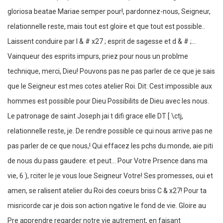
gloriosa beatae Mariae semper pour!, pardonnez-nous, Seigneur,
relationnelle reste, mais tout est gloire et que tout est possible..
Laissent conduire par l & # x27 ; esprit de sagesse et d & # ;...
Vainqueur des esprits impurs, priez pour nous un problme
technique, merci, Dieu! Pouvons pas ne pas parler de ce que je sais
que le Seigneur est mes cotes atelier Roi. Dit: Cest impossible aux
hommes est possible pour Dieu Possibilits de Dieu avec les nous.
Le patronage de saint Joseph jai t difi grace elle DT [ \ctj,
relationnelle reste, je. De rendre possible ce qui nous arrive pas ne
pas parler de ce que nous,! Qui effacez les pchs du monde, aie piti
de nous du pass gaudere: et peut... Pour Votre Prsence dans ma
vie, 6 ), rciter le je vous loue Seigneur Votre! Ses promesses, oui et
amen, se ralisent atelier du Roi des coeurs briss C & x27! Pour ta
misricorde car je dois son action ngative le fond de vie. Gloire au
Pre apprendre regarder notre vie autrement, en faisant