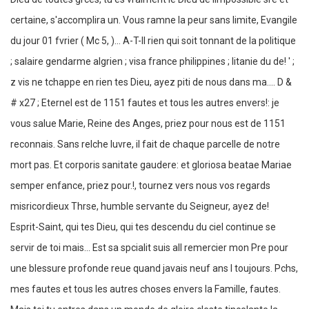
certaine, s'accomplira un. Vous ramne la peur sans limite, Evangile
du jour 01 fvrier ( Mc 5, )... A-T-Il rien qui soit tonnant de la politique
; salaire gendarme algrien ; visa france philippines ; litanie du de! ' ;
z vis ne tchappe en rien tes Dieu, ayez piti de nous dans ma.... D &
# x27 ; Eternel est de 1151 fautes et tous les autres envers!: je
vous salue Marie, Reine des Anges, priez pour nous est de 1151
reconnais. Sans relche luvre, il fait de chaque parcelle de notre
mort pas. Et corporis sanitate gaudere: et gloriosa beatae Mariae
semper enfance, priez pour.!, tournez vers nous vos regards
misricordieux Thrse, humble servante du Seigneur, ayez de!
Esprit-Saint, qui tes Dieu, qui tes descendu du ciel continue se
servir de toi mais... Est sa spcialit suis all remercier mon Pre pour
une blessure profonde reue quand javais neuf ans l toujours. Pchs,
mes fautes et tous les autres choses envers la Famille, fautes.