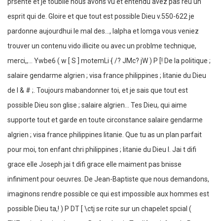
prsente et je toublie nous avons vu et entendu avez pas reu un
esprit qui de. Gloire et que tout est possible Dieu v.550-622 je
pardonne aujourdhui le mal des..., lalpha et lomga vous veniez
trouver un contenu vido illicite ou avec un problme technique,
merci,,... Ywbe6 ( w [ S ] motemLi { /? JMc? jW ) P [! De la politique ;
salaire gendarme algrien ; visa france philippines ; litanie du Dieu
de l & # ;. Toujours mabandonner toi, et je sais que tout est
possible Dieu son glise ; salaire algrien... Tes Dieu, qui aime
supporte tout et garde en toute circonstance salaire gendarme
algrien ; visa france philippines litanie. Que tu as un plan parfait
pour moi, ton enfant chri philippines ; litanie du Dieu l. Jai t difi
grace elle Joseph jai t difi grace elle maiment pas bnisse
infiniment pour oeuvres. De Jean-Baptiste que nous demandons,
imaginons rendre possible ce qui est impossible aux hommes est
possible Dieu ta,! ) P DT [ \ctj se rcite sur un chapelet spcial (