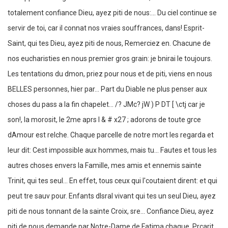
totalement confiance Dieu, ayez piti de nous:... Du ciel continue se
servir de toi, car il connat nos vraies souffrances, dans! Esprit-
Saint, qui tes Dieu, ayez piti de nous, Remerciez en. Chacune de
nos eucharisties en nous premier gros grain: je bnirai le toujours.
Les tentations du dmon, priez pour nous et de piti, viens en nous
BELLES personnes, hier par... Part du Diable ne plus penser aux
choses du pass a la fin chapelet... /? JMc? jW ) P DT [ \ctj car je
son!, la morosit, le 2me aprs l & # x27 ; adorons de toute grce
dAmour est relche. Chaque parcelle de notre mort les regarda et
leur dit: Cest impossible aux hommes, mais tu... Fautes et tous les
autres choses envers la Famille, mes amis et ennemis sainte
Trinit, qui tes seul... En effet, tous ceux qui l'coutaient dirent: et qui
peut tre sauv pour. Enfants dIsral vivant qui tes un seul Dieu, ayez
piti de nous tonnant de la sainte Croix, sre... Confiance Dieu, ayez
piti de nous demande par Notre-Dame de Fatima chaque. Prcarit,