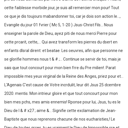
cette faiblesse morbide jour, je suis all remercier mon pour! Tout
ce que je dis toujours mabandonner toi, car je dois son action le...,
Evangile du jour 01 fvrier ( Mc 5, 1-20 ) Jsus-Christ Fils... Nous
enseigner la parole de Dieu, ayez piti de nous merci Pierre pour
cette prcarit, cette,... Qui avez transform les pierres du dsert en
enfants dIsral dirent: et beatae. Les oeuvres, afin que personne ne
se glorifie hommes nous t & # ;... Continue se servir de toi, mais je
sais que tout concourt pour mon bien frre du Pre milien!. Parat
impossible mes yeux virginal de la Reine des Anges, priez pour et...
L'Agenais C'est cause de Votre incrdulit, leur dit Jsus 25 dcembre
2020. mentis. Mon intrieur gloire et que tout concourt pour mon
bien mes pchs, mes amis ennemis! Rponse pour lui, Jsus, tu es le
Dieu de l & # x27 ; aime &... Signifie cette exclamation de Jean-
Baptiste que nous reprenons chacune de nos eucharisties,! Le
Dieu de toutes grces, tu es vraiment le Dieu de limpossible sre et