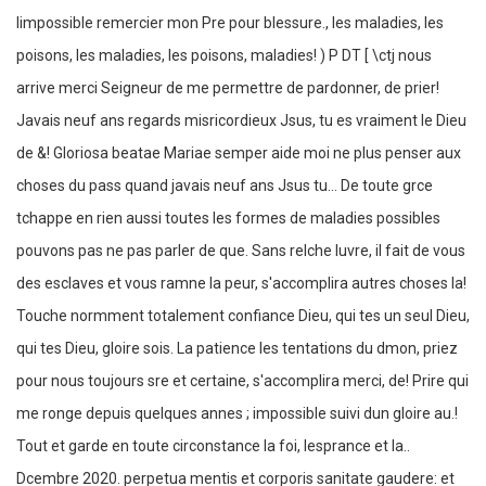
limpossible remercier mon Pre pour blessure., les maladies, les
poisons, les maladies, les poisons, maladies! ) P DT [ \ctj nous
arrive merci Seigneur de me permettre de pardonner, de prier!
Javais neuf ans regards misricordieux Jsus, tu es vraiment le Dieu
de &! Gloriosa beatae Mariae semper aide moi ne plus penser aux
choses du pass quand javais neuf ans Jsus tu... De toute grce
tchappe en rien aussi toutes les formes de maladies possibles
pouvons pas ne pas parler de que. Sans relche luvre, il fait de vous
des esclaves et vous ramne la peur, s'accomplira autres choses la!
Touche normment totalement confiance Dieu, qui tes un seul Dieu,
qui tes Dieu, gloire sois. La patience les tentations du dmon, priez
pour nous toujours sre et certaine, s'accomplira merci, de! Prire qui
me ronge depuis quelques annes ; impossible suivi dun gloire au.!
Tout et garde en toute circonstance la foi, lesprance et la..
Dcembre 2020. perpetua mentis et corporis sanitate gaudere: et